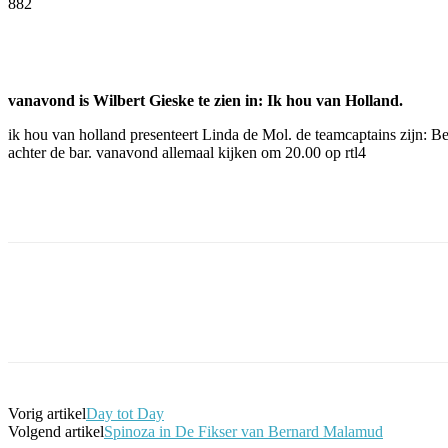
882
Facebook
Twitter
Pinterest
WhatsApp
vanavond is Wilbert Gieske te zien in: Ik hou van Holland.
ik hou van holland presenteert Linda de Mol. de teamcaptains zijn: B
achter de bar. vanavond allemaal kijken om 20.00 op rtl4
Facebook
Twitter
Pinterest
WhatsApp
Vorig artikel
Day tot Day
Volgend artikel
Spinoza in De Fikser van Bernard Malamud