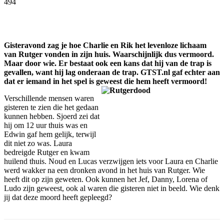
494
Facebook
Twitter
Pinterest
WhatsApp
Gisteravond zag je hoe Charlie en Rik het levenloze lichaam
van Rutger vonden in zijn huis. Waarschijnlijk dus vermoord.
Maar door wie. Er bestaat ook een kans dat hij van de trap is
gevallen, want hij lag onderaan de trap. GTST.nl gaf echter aan
dat er iemand in het spel is geweest die hem heeft vermoord!
Verschillende mensen waren
gisteren te zien die het gedaan
kunnen hebben. Sjoerd zei dat
hij om 12 uur thuis was en
Edwin gaf hem gelijk, terwijl
dit niet zo was. Laura
bedreigde Rutger en kwam
huilend thuis. Noud en Lucas verzwijgen iets voor Laura en Charlie
werd wakker na een dronken avond in het huis van Rutger. Wie
heeft dit op zijn geweten. Ook kunnen het Jef, Danny, Lorena of
Ludo zijn geweest, ook al waren die gisteren niet in beeld. Wie denk
jij dat deze moord heeft gepleegd?