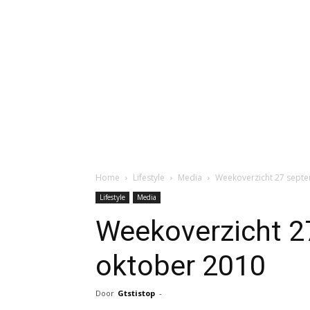
Home
Lifestyle
Media
Weekoverzicht 27 septe
Lifestyle
Media
Weekoverzicht 2
oktober 2010
Door
Gtstistop
-