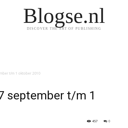
Blogse.nl
DISCOVER THE ART OF PUBLISHING
mber t/m 1 oktober 2010
7 september t/m 1
457
0