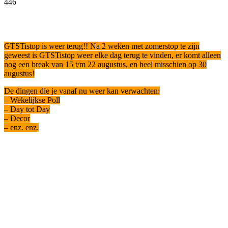
446
Facebook
Twitter
Pinterest
WhatsApp
GTSTistop is weer terug!! Na 2 weken met zomerstop te zijn
geweest is GTSTistop weer elke dag terug te vinden, er komt alleen
nog een break van 15 t/m 22 augustus, en heel misschien op 30
augustus!
De dingen die je vanaf nu weer kan verwachten:
– Wekelijkse Poll
– Day tot Day
– Decor
– enz. enz.