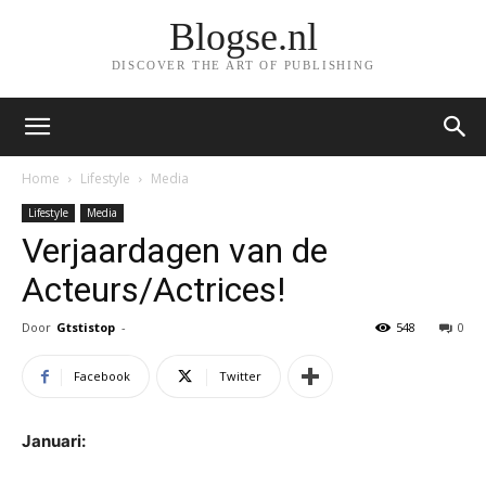
Blogse.nl
DISCOVER THE ART OF PUBLISHING
Home
Lifestyle
Media
Lifestyle
Media
Verjaardagen van de
Acteurs/Actrices!
Door
Gtstistop
-
548
0
Facebook
Twitter
Januari: