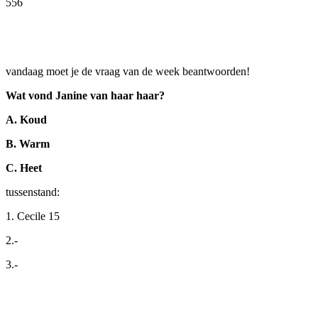
556
Facebook
Twitter
Pinterest
WhatsApp
vandaag moet je de vraag van de week beantwoorden!
Wat vond Janine van haar haar?
A. Koud
B. Warm
C. Heet
tussenstand:
1. Cecile 15
2.-
3.-