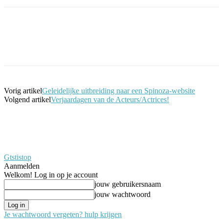
Facebook
Twitter
Pinterest
WhatsApp
Vorig artikel
Geleidelijke uitbreiding naar een Spinoza-website
Volgend artikel
Verjaardagen van de Acteurs/Actrices!
Gtstistop
Aanmelden
Welkom! Log in op je account
jouw gebruikersnaam
jouw wachtwoord
Je wachtwoord vergeten? hulp krijgen