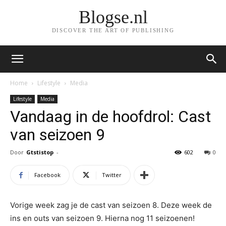
Blogse.nl
DISCOVER THE ART OF PUBLISHING
Home
Lifestyle
Media
Lifestyle
Media
Vandaag in de hoofdrol: Cast
van seizoen 9
Door
Gtstistop
-
602
0
Facebook
Twitter
Vorige week zag je de cast van seizoen 8. Deze week de
ins en outs van seizoen 9. Hierna nog 11 seizoenen!