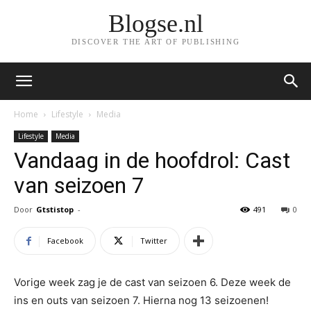
Blogse.nl
DISCOVER THE ART OF PUBLISHING
Home
Lifestyle
Media
Lifestyle
Media
Vandaag in de hoofdrol: Cast
van seizoen 7
Door
Gtstistop
-
491
0
Facebook
Twitter
Vorige week zag je de cast van seizoen 6. Deze week de
ins en outs van seizoen 7. Hierna nog 13 seizoenen!