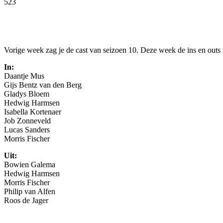
523
Facebook
Twitter
Pinterest
WhatsApp
Vorige week zag je de cast van seizoen 10. Deze week de ins en outs
In:
Daantje Mus
Gijs Bentz van den Berg
Gladys Bloem
Hedwig Harmsen
Isabella Kortenaer
Job Zonneveld
Lucas Sanders
Morris Fischer
Uit:
Bowien Galema
Hedwig Harmsen
Morris Fischer
Philip van Alfen
Roos de Jager