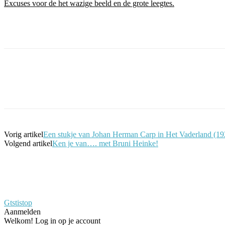
Excuses voor de het wazige beeld en de grote leegtes.
Facebook
Twitter
Pinterest
WhatsApp
Vorig artikel
Een stukje van Johan Herman Carp in Het Vaderland (19
Volgend artikel
Ken je van…. met Bruni Heinke!
Gtstistop
Aanmelden
Welkom! Log in op je account