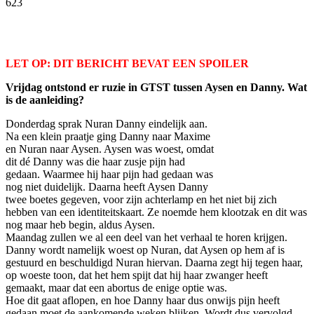
623
Facebook
Twitter
Pinterest
WhatsApp
LET OP: DIT BERICHT BEVAT EEN SPOILER
Vrijdag ontstond er ruzie in GTST tussen Aysen en Danny. Wat
is de aanleiding?
Donderdag sprak Nuran Danny eindelijk aan.
Na een klein praatje ging Danny naar Maxime
en Nuran naar Aysen. Aysen was woest, omdat
dit dé Danny was die haar zusje pijn had
gedaan. Waarmee hij haar pijn had gedaan was
nog niet duidelijk. Daarna heeft Aysen Danny
twee boetes gegeven, voor zijn achterlamp en het niet bij zich
hebben van een identiteitskaart. Ze noemde hem klootzak en dit was
nog maar heb begin, aldus Aysen.
Maandag zullen we al een deel van het verhaal te horen krijgen.
Danny wordt namelijk woest op Nuran, dat Aysen op hem af is
gestuurd en beschuldigd Nuran hiervan. Daarna zegt hij tegen haar,
op woeste toon, dat het hem spijt dat hij haar zwanger heeft
gemaakt, maar dat een abortus de enige optie was.
Hoe dit gaat aflopen, en hoe Danny haar dus onwijs pijn heeft
gedaan moet de aankomende weken blijken. Wordt dus vervolgd….