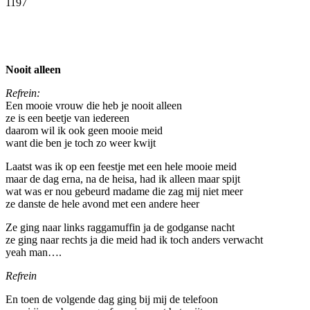
1197
Facebook
Twitter
Pinterest
WhatsApp
Nooit alleen
Refrein:
Een mooie vrouw die heb je nooit alleen
ze is een beetje van iedereen
daarom wil ik ook geen mooie meid
want die ben je toch zo weer kwijt
Laatst was ik op een feestje met een hele mooie meid
maar de dag erna, na de heisa, had ik alleen maar spijt
wat was er nou gebeurd madame die zag mij niet meer
ze danste de hele avond met een andere heer
Ze ging naar links raggamuffin ja de godganse nacht
ze ging naar rechts ja die meid had ik toch anders verwacht
yeah man….
Refrein
En toen de volgende dag ging bij mij de telefoon