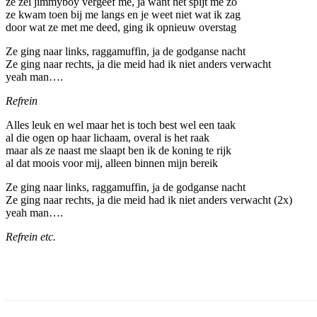
ze zei jimmyboy vergeef me, ja want het spijt me zo
ze kwam toen bij me langs en je weet niet wat ik zag
door wat ze met me deed, ging ik opnieuw overstag
Ze ging naar links, raggamuffin, ja de godganse nacht
Ze ging naar rechts, ja die meid had ik niet anders verwacht
yeah man….
Refrein
Alles leuk en wel maar het is toch best wel een taak
al die ogen op haar lichaam, overal is het raak
maar als ze naast me slaapt ben ik de koning te rijk
al dat moois voor mij, alleen binnen mijn bereik
Ze ging naar links, raggamuffin, ja de godganse nacht
Ze ging naar rechts, ja die meid had ik niet anders verwacht (2x)
yeah man….
Refrein etc.