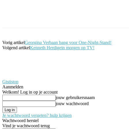
Facebook
Twitter
Pinterest
WhatsApp
Vorig artikel
Georgina Verbaan bang voor One-Night-Stand!
Volgend artikel
Kenneth Herdigein morgen op TV!
Gtstistop
Aanmelden
Welkom! Log in op je account
jouw gebruikersnaam
jouw wachtwoord
Je wachtwoord vergeten? hulp krijgen
Wachtwoord herstel
Vind je wachtwoord terug