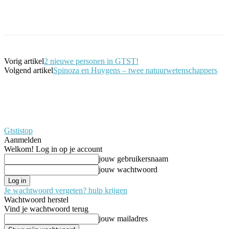
Facebook
Twitter
Pinterest
WhatsApp
Vorig artikel
2 nieuwe personen in GTST!
Volgend artikel
Spinoza en Huygens – twee natuurwetenschappers
Gtstistop
Aanmelden
Welkom! Log in op je account
jouw gebruikersnaam
jouw wachtwoord
Je wachtwoord vergeten? hulp krijgen
Wachtwoord herstel
Vind je wachtwoord terug
jouw mailadres