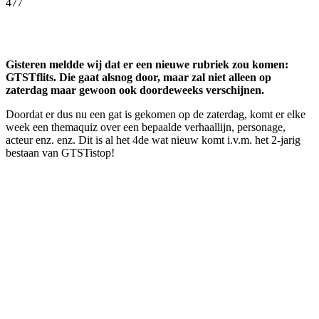
477
Facebook
Twitter
Pinterest
WhatsApp
Gisteren meldde wij dat er een nieuwe rubriek zou komen:
GTSTflits. Die gaat alsnog door, maar zal niet alleen op
zaterdag maar gewoon ook doordeweeks verschijnen.
Doordat er dus nu een gat is gekomen op de zaterdag, komt er elke
week een themaquiz over een bepaalde verhaallijn, personage,
acteur enz. enz. Dit is al het 4de wat nieuw komt i.v.m. het 2-jarig
bestaan van GTSTistop!