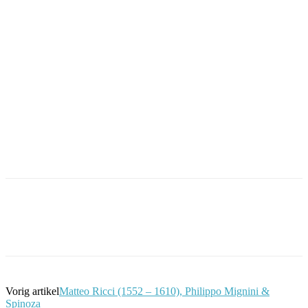
Facebook
Twitter
Pinterest
WhatsApp
Vorig artikel
Matteo Ricci (1552 – 1610), Philippo Mignini &
Spinoza