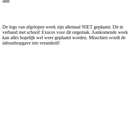
488
Facebook
Twitter
Pinterest
WhatsApp
De logs van afgelopen week zijn allemaal NIET geplaatst. Dit in
verband met school! Exuces voor dit ongemak. Aankomende week
kan alles hopelijk wel weer geplaatst worden. Misschien wordt de
inhoudsopgave iets veranderd!