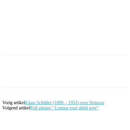
Facebook
Twitter
Pinterest
WhatsApp
Vorig artikel
Klaas Schilder (1890 – 1952) over Spinoza
Volgend artikel
Poll uitslag: "Lorena voor altijd weg"