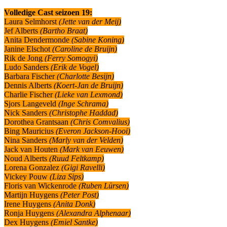
Volledige Cast seizoen 19:
Laura Selmhorst
(Jette van der Meij)
Jef Alberts
(Bartho Braat)
Anita Dendermonde
(Sabine Koning)
Janine Elschot
(Caroline de Bruijn)
Rik de Jong
(Ferry Somogyi)
Ludo Sanders
(Erik de Vogel)
Barbara Fischer
(Charlotte Besijn)
Dennis Alberts
(Koert-Jan de Bruijn)
Charlie Fischer
(Lieke van Lexmond)
Sjors Langeveld
(Inge Schrama)
Nick Sanders
(Christophe Haddad)
Dorothea Grantsaan
(Chris Comvalius)
Bing Mauricius
(Everon Jackson-Hooi)
Nina Sanders
(Marly van der Velden)
Jack van Houten
(Mark van Eeuwen)
Noud Alberts
(Ruud Feltkamp)
Lorena Gonzalez
(Gigi Ravelli)
Vickey Pouw
(Liza Sips)
Floris van Wickenrode
(Ruben Lürsen)
Martijn Huygens
(Peter Post)
Irene Huygens
(Anita Donk)
Ronja Huygens
(Alexandra Alphenaar)
Dex Huygens
(Emiel Santke)