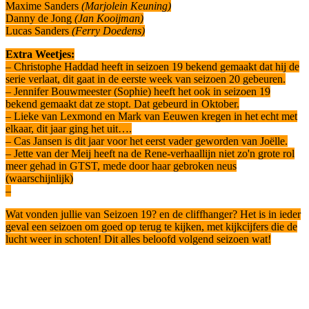
Maxime Sanders
(Marjolein Keuning)
Danny de Jong
(Jan Kooijman)
Lucas Sanders
(Ferry Doedens)
Extra Weetjes:
– Christophe Haddad heeft in seizoen 19 bekend gemaakt dat hij de
serie verlaat, dit gaat in de eerste week van seizoen 20 gebeuren.
– Jennifer Bouwmeester (Sophie) heeft het ook in seizoen 19
bekend gemaakt dat ze stopt. Dat gebeurd in Oktober.
– Lieke van Lexmond en Mark van Eeuwen kregen in het echt met
elkaar, dit jaar ging het uit….
– Cas Jansen is dit jaar voor het eerst vader geworden van Joëlle.
– Jette van der Meij heeft na de Rene-verhaallijn niet zo'n grote rol
meer gehad in GTST, mede door haar gebroken neus
(waarschijnlijk)
–
Wat vonden jullie van Seizoen 19? en de cliffhanger? Het is in ieder
geval een seizoen om goed op terug te kijken, met kijkcijfers die de
lucht weer in schoten! Dit alles beloofd volgend seizoen wat!