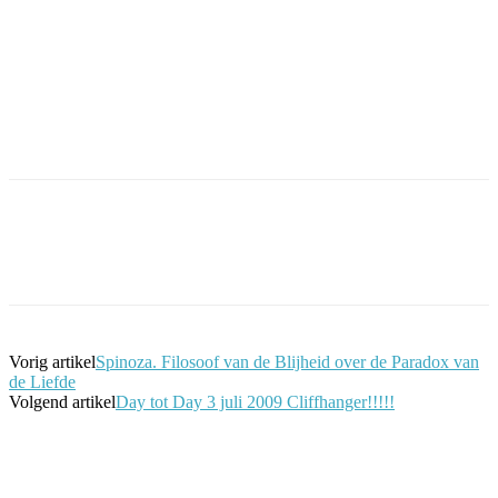
Facebook
Twitter
Pinterest
WhatsApp
Vorig artikel
Spinoza. Filosoof van de Blijheid over de Paradox van
de Liefde
Volgend artikel
Day tot Day 3 juli 2009 Cliffhanger!!!!!