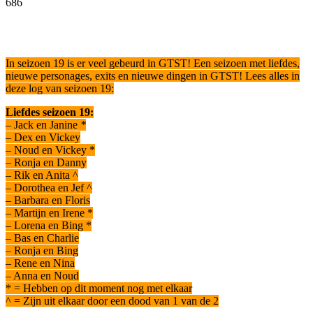
686
Facebook
Twitter
Pinterest
WhatsApp
In seizoen 19 is er veel gebeurd in GTST! Een seizoen met liefdes,
nieuwe personages, exits en nieuwe dingen in GTST! Lees alles in
deze log van seizoen 19:
Liefdes seizoen 19:
– Jack en Janine
*
– Dex en Vickey
– Noud en Vickey *
– Ronja en Danny
– Rik en Anita ^
– Dorothea en Jef ^
– Barbara en Floris
– Martijn en Irene *
– Lorena en Bing *
– Bas en Charlie
– Ronja en Bing
– Rene en Nina
– Anna en Noud
* = Hebben op dit moment nog met elkaar
^ = Zijn uit elkaar door een dood van 1 van de 2