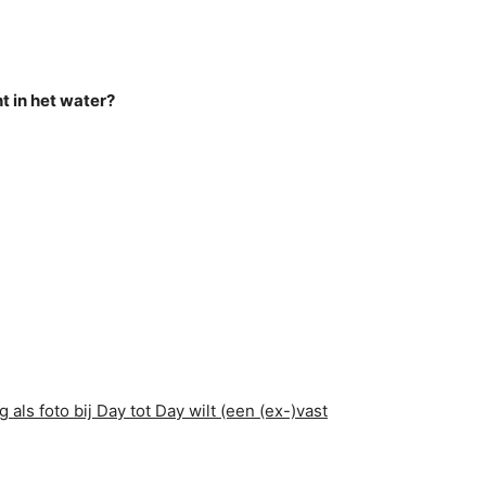
t in het water?
als foto bij Day tot Day wilt (een (ex-)vast