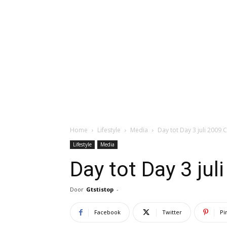
Home
Lifestyle
Media
Day tot Day 3 juli 2009 Cl
Lifestyle
Media
Day tot Day 3 juli
Door
Gtstistop
-
Facebook
Twitter
Pi