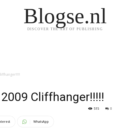
Blogse.nl
DISCOVER THE ART OF PUBLISHING
iffhanger!!!!!
 2009 Cliffhanger!!!!!
515
0
nterest
WhatsApp