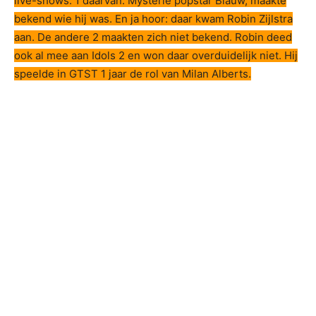
live-shows. 1 daarvan: Mysterie popstar Blauw, maakte
bekend wie hij was. En ja hoor: daar kwam Robin Zijlstra
aan. De andere 2 maakten zich niet bekend. Robin deed
ook al mee aan Idols 2 en won daar overduidelijk niet. Hij
speelde in GTST 1 jaar de rol van Milan Alberts.