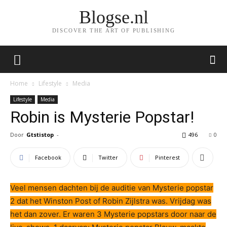
Blogse.nl
DISCOVER THE ART OF PUBLISHING
Home
Lifestyle
Media
Lifestyle
Media
Robin is Mysterie Popstar!
Door
Gtstistop
-
496
0
Facebook
Twitter
Pinterest
Veel mensen dachten bij de auditie van Mysterie popstar
2 dat het Winston Post of Robin Zijlstra was. Vrijdag was
het dan zover. Er waren 3 Mysterie popstars door naar de