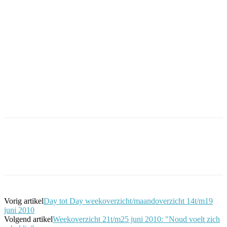
Facebook
Twitter
Pinterest
WhatsApp
Vorig artikel
Day tot Day weekoverzicht/maandoverzicht 14t/m19
juni 2010
Volgend artikel
Weekoverzicht 21t/m25 juni 2010: "Noud voelt zich