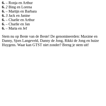
6.
–
Ronja en Arthur
6.
2
Bing en Lorena
6.
–
Martijn en Barbara
6.
3
Jack en Janine
6.
–
Charlie en Arthur
6.
–
Charlie en Jan
6.
–
Maria en Jef
Stem nu op Beste van de Beste! De genomineerden: Maxime en
Danny, Sjors Langeveld, Danny de Jong, Rikki de Jong en huize
Huygens. Waar kan GTST niet zonder? Breng je stem uit!