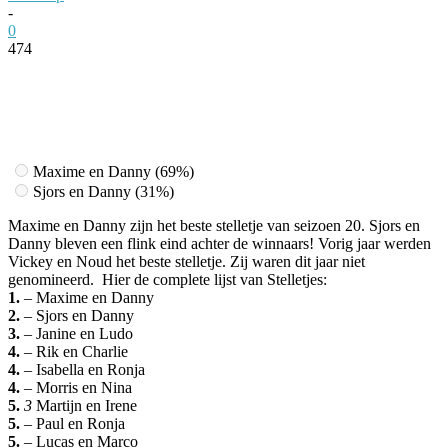
-
0
474
Facebook
Twitter
Pinterest
WhatsApp
Maxime en Danny (69%)
Sjors en Danny (31%)
Maxime en Danny zijn het beste stelletje van seizoen 20. Sjors en
Danny bleven een flink eind achter de winnaars! Vorig jaar werden
Vickey en Noud het beste stelletje. Zij waren dit jaar niet
genomineerd. Hier de complete lijst van Stelletjes:
1.
–
Maxime en Danny
2.
–
Sjors en Danny
3.
–
Janine en Ludo
4.
–
Rik en Charlie
4.
–
Isabella en Ronja
4.
– Morris en Nina
5.
3
Martijn en Irene
5.
–
Paul en Ronja
5.
–
Lucas en Marco