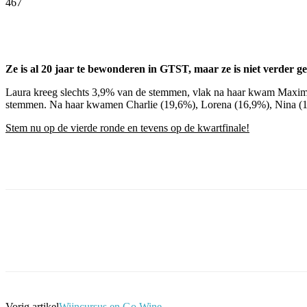
467
Facebook
Twitter
Pinterest
WhatsApp
Ze is al 20 jaar te bewonderen in GTST, maar ze is niet verder 
Laura kreeg slechts 3,9% van de stemmen, vlak na haar kwam Maxime
stemmen. Na haar kwamen Charlie (19,6%), Lorena (16,9%), Nina (1
Stem nu op de vierde ronde en tevens op de kwartfinale!
Facebook
Twitter
Pinterest
WhatsApp
Vorig artikel
Wijncursus en Go Wine