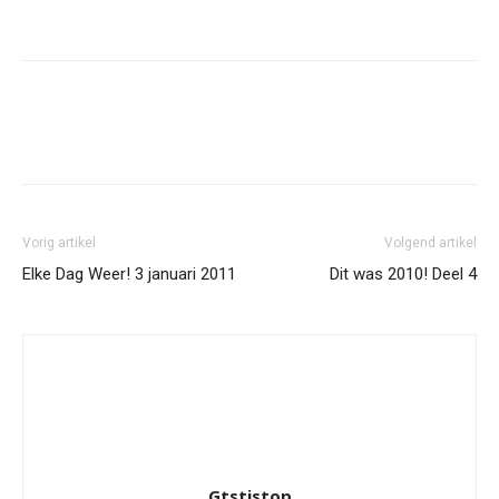
Facebook
Twitter
Pinterest
Wh
Vorig artikel
Volgend artikel
Elke Dag Weer! 3 januari 2011
Dit was 2010! Deel 4
Gtstistop