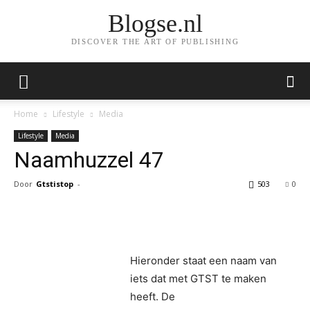
Blogse.nl
DISCOVER THE ART OF PUBLISHING
Home
Lifestyle
Media
Lifestyle
Media
Naamhuzzel 47
Door
Gtstistop
-
503
0
Facebook
Twitter
Pinterest
Wh
Hieronder staat een naam van
iets dat met GTST te maken
heeft. De