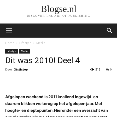
Blogse.nl
DISCOVER THE ART OF PUBLISHING
Home
Lifestyle
Media
Lifestyle
Media
Dit was 2010! Deel 4
Door
Gtstistop
-
516
0
Facebook
Twitter
Pinterest
Afgelopen weekend is 2011 knallend ingewijd, en
daarom blikken we terug op het afgelopen jaar. Met
hoogte- en dieptepunten. Hieronder een overzicht van