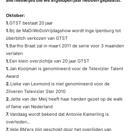
alle nieuwtjes die we afgelopen jaar hebben geplaatst.
Oktober:
1.
GTST bestaat 20 jaar
1.
Bij de MaDiWoDoVrijdagshow wordt Inge Ipenburg tot
überbitch verkozen van GTST
1.
Bartho Braat zal in maart 2011 de serie voor 3 maanden
verlaten
1.
Een klein overzichtje van 20 jaar GTST
1.
Jan Kooijman is genomineerd voor de Televizier Talent
Award
2.
Lieke van Lexmond is niet genomineerd voor de
Zilveren Televizier Ster 2010
2.
Jette van der Meij heeft haar handen gezet op de walk
of fame van Nederland
7.
Vandaag wordt bekend dat Antonie Kamerling is
overleden…
7.
Vele BN'ers zijn geschokt door het overlijden van