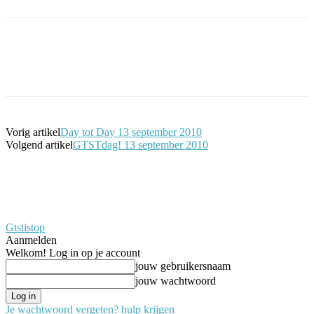
Facebook
Twitter
Pinterest
WhatsApp
Vorig artikel
Day tot Day 13 september 2010
Volgend artikel
GTSTdag! 13 september 2010
Gtstistop
Aanmelden
Welkom! Log in op je account
jouw gebruikersnaam
jouw wachtwoord
Je wachtwoord vergeten? hulp krijgen