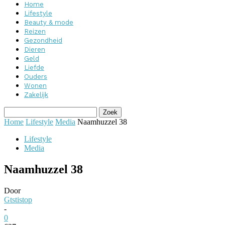
Home
Lifestyle
Beauty & mode
Reizen
Gezondheid
Dieren
Geld
Liefde
Ouders
Wonen
Zakelijk
Home
Lifestyle
Media
Naamhuzzel 38
Lifestyle
Media
Naamhuzzel 38
Door
Gtstistop
-
0