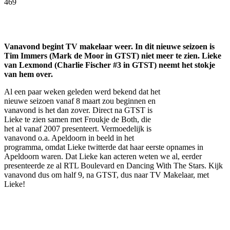
469
Facebook
Twitter
Pinterest
WhatsApp
Vanavond begint TV makelaar weer. In dit nieuwe seizoen is
Tim Immers (Mark de Moor in GTST) niet meer te zien. Lieke
van Lexmond (Charlie Fischer #3 in GTST) neemt het stokje
van hem over.
Al een paar weken geleden werd bekend dat het
nieuwe seizoen vanaf 8 maart zou beginnen en
vanavond is het dan zover. Direct na GTST is
Lieke te zien samen met Froukje de Both, die
het al vanaf 2007 presenteert. Vermoedelijk is
vanavond o.a. Apeldoorn in beeld in het
programma, omdat Lieke twitterde dat haar eerste opnames in
Apeldoorn waren. Dat Lieke kan acteren weten we al, eerder
presenteerde ze al RTL Boulevard en Dancing With The Stars. Kijk
vanavond dus om half 9, na GTST, dus naar TV Makelaar, met
Lieke!