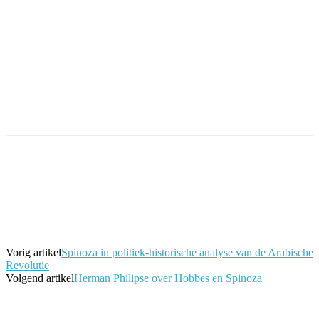
Facebook
Twitter
Pinterest
WhatsApp
Vorig artikel
Spinoza in politiek-historische analyse van de Arabische
Revolutie
Volgend artikel
Herman Philipse over Hobbes en Spinoza