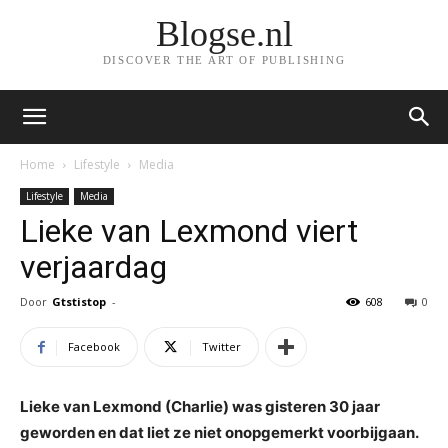
Blogse.nl
DISCOVER THE ART OF PUBLISHING
Home
Lifestyle
Media
Lifestyle
Media
Lieke van Lexmond viert
verjaardag
Door
Gtstistop
-
608
0
Facebook
Twitter
Lieke van Lexmond (Charlie) was gisteren 30 jaar
geworden en dat liet ze niet onopgemerkt voorbijgaan.