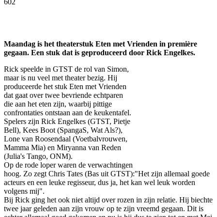
602
Facebook
Twitter
Pinterest
WhatsApp
Maandag is het theaterstuk Eten met Vrienden in première
gegaan. Een stuk dat is geproduceerd door Rick Engelkes.
Rick speelde in GTST de rol van Simon,
maar is nu veel met theater bezig. Hij
produceerde het stuk Eten met Vrienden
dat gaat over twee bevriende echtparen
die aan het eten zijn, waarbij pittige
confrontaties ontstaan aan de keukentafel.
Spelers zijn Rick Engelkes (GTST, Pietje
Bell), Kees Boot (SpangaS, Wat Als?),
Lone van Roosendaal (Voetbalvrouwen,
Mamma Mia) en Miryanna van Reden
(Julia's Tango, ONM).
Op de rode loper waren de verwachtingen
hoog. Zo zegt Chris Tates (Bas uit GTST):"Het zijn allemaal goede
acteurs en een leuke regisseur, dus ja, het kan wel leuk worden
volgens mij".
Bij Rick ging het ook niet altijd over rozen in zijn relatie. Hij biechte
twee jaar geleden aan zijn vrouw op te zijn vreemd gegaan. Dit is