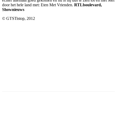
echter allemaal goed gekomen en nu is hij dus te zien tot en met Mei
door het hele land met: Eten Met Vrienden.
RTLboulevard,
Shownieuws
© GTSTistop, 2012
Facebook
Twitter
Pinterest
WhatsApp