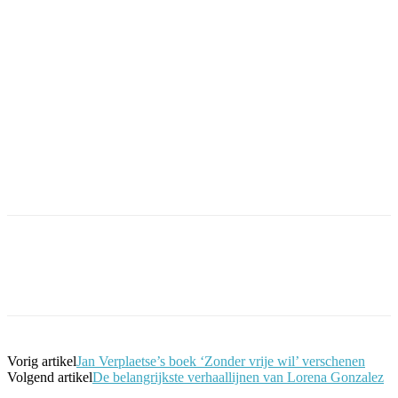
Facebook
Twitter
Pinterest
WhatsApp
Vorig artikel
Jan Verplaetse’s boek ‘Zonder vrije wil’ verschenen
Volgend artikel
De belangrijkste verhaallijnen van Lorena Gonzalez