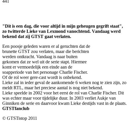
441
Facebook
Twitter
Pinterest
WhatsApp
"Dit is een dag, die voor altijd in mijn geheugen gegrift staat",
zo twitterde Lieke van Lexmond vanochtend. Vandaag werd
bekend dat zij GTST gaat verlaten.
Een poosje geleden waren er al geruchten dat de
brunette GTST zou verlaten, maar die berichten
werden ontkracht. Vandaag is naar buiten
gekomen dat ze wel uit de serie stapt. Hiermee
komt er vermoedelijk een einde aan de
soapperiode van het personage Charlie Fischer.
Of de rol weer gere-cast wordt is onbekend.
Lieke zal in ieder geval de aankomende 6 weken nog te zien zijn, zo
meldt RTL, maar het preciese aantal is nog niet bekend.
Lieke speelde in 2002 voor het eerst de rol van Charlie Fischer. Dit
was echter maar voor tijdelijke duur. In 2003 verliet Aukje van
Ginniken de serie en daarvoor kwam Lieke destijds vast in de plaats.
GTSTfanclub
© GTSTistop 2011