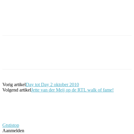
Facebook
Twitter
Pinterest
WhatsApp
Vorig artikel
Day tot Day 2 oktober 2010
Volgend artikel
Jette van der Meij op de RTL walk of fame!
Gtstistop
Aanmelden