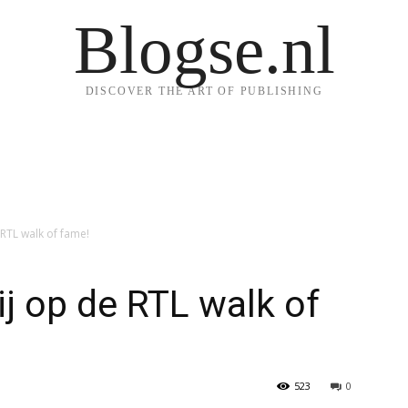
Blogse.nl
DISCOVER THE ART OF PUBLISHING
 RTL walk of fame!
ij op de RTL walk of
523
0