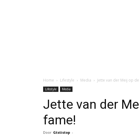
Home
Lifestyle
Media
Jette van der Meij op de
Lifestyle
Media
Jette van der Me
fame!
Door
Gtstistop
-