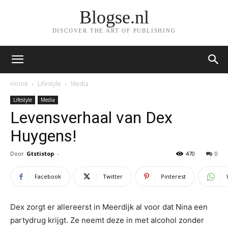
Blogse.nl
DISCOVER THE ART OF PUBLISHING
Home
Lifestyle
Media
Lifestyle
Media
Levensverhaal van Dex
Huygens!
Door
Gtstistop
-
470
0
Facebook
Twitter
Pinterest
Dex zorgt er allereerst in Meerdijk al voor dat Nina een
partydrug krijgt. Ze neemt deze in met alcohol zonder