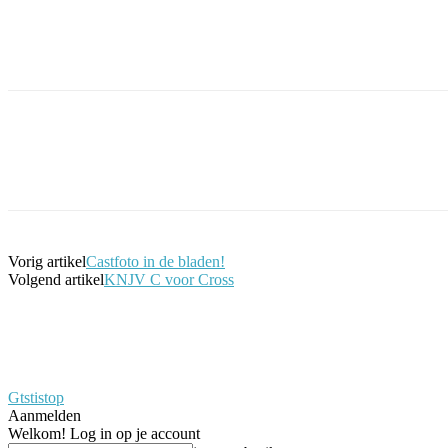
Facebook
Twitter
Pinterest
WhatsApp
Vorig artikel
Castfoto in de bladen!
Volgend artikel
KNJV C voor Cross
Gtstistop
Aanmelden
Welkom! Log in op je account