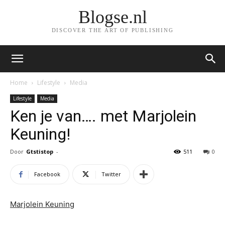
Blogse.nl
DISCOVER THE ART OF PUBLISHING
Home
Lifestyle
Media
Lifestyle
Media
Ken je van…. met Marjolein
Keuning!
Door
Gtstistop
-
511
0
Facebook
Twitter
Marjolein Keuning