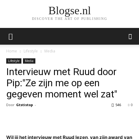
Blogse.nl
DISCOVER THE ART OF PUBLISHING
Home
Lifestyle
Media
Lifestyle
Media
Intervieuw met Ruud door
Pip:"Ze zijn me op een
gegeven moment wel zat"
Door
Gtstistop
-
546
0
Facebook
Twitter
Pinterest
Wh
Wil jij het intervieuw met Ruud lezen, van zijn award van