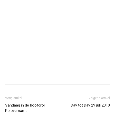
Facebook
Twitter
Pinterest
Wh
Vorig artikel
Volgend artikel
Vandaag in de hoofdrol:
Day tot Day 29 juli 2010
Rolovername!