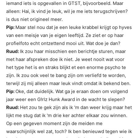
iemand iets is opgevallen in GTST, bijvoorbeeld. Maar
alleen: Hai, ik vind je leuk, wil je me iets terugschrijven?
is dus niet origineel meer.
Pip:
Maar stel nou dat je een leuke krabbel krijgt op hyves
van een meisje van je eigen leeftijd. Ze ziet er op haar
profielfoto echt ontzettend mooi uit. Wat doe je dan?
Ruud:
Ik zou haar misschien een berichtje sturen, maar
met haar afspreken doe ik niet. Je weet nooit wat voor
het type het is en straks blijkt et een enorme psycho te
zijn. Ik zou ook veel te bang zijn om verliefd te worden,
terwijl zij mij alleen maar leuk vindt omdat ik bekend ben.
Pip:
Oke, dat duidelijk. Wat ga je eraan doen om volgend
jaar weer een G!rlz Hunk Award in de wacht te slepen?
Ruud:
Het zou te gek zijn als ik 'm dan weer krijg maar het
lijkt me stug dat ik 'm drie ker achter elkaar zou winnen.
Op een gegeven moment zijn de meiden me
waarschijnlijk wel zat, toch? Ik ben benieuwd tegen wie ik