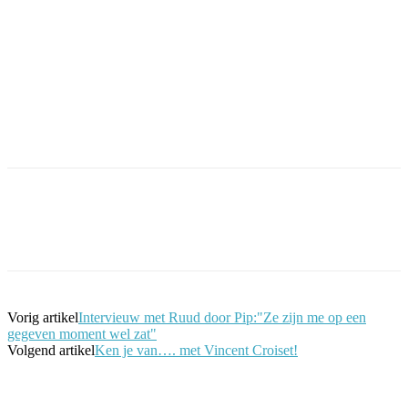
Facebook
Twitter
Pinterest
WhatsApp
Vorig artikel
Intervieuw met Ruud door Pip:"Ze zijn me op een
gegeven moment wel zat"
Volgend artikel
Ken je van…. met Vincent Croiset!