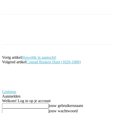
Facebook
Twitter
Pinterest
WhatsApp
Vorig artikel
Huwelijk in aantocht!
Volgend artikel
Conrad Busken Huet (1826-1886)
Gtstistop
Aanmelden
Welkom! Log in op je account
jouw gebruikersnaam
jouw wachtwoord