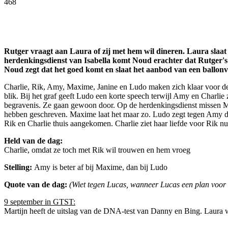
468
Facebook
Twitter
Pinterest
WhatsApp
Rutger vraagt aan Laura of zij met hem wil dineren. Laura slaat
herdenkingsdienst van Isabella komt Noud erachter dat Rutger'
Noud zegt dat het goed komt en slaat het aanbod van een ballonv
Charlie, Rik, Amy, Maxime, Janine en Ludo maken zich klaar voor de
blik. Bij het graf geeft Ludo een korte speech terwijl Amy en Charlie
begravenis. Ze gaan gewoon door. Op de herdenkingsdienst missen 
hebben geschreven. Maxime laat het maar zo. Ludo zegt tegen Amy da
Rik en Charlie thuis aangekomen. Charlie ziet haar liefde voor Rik n
Held van de dag:
Charlie, omdat ze toch met Rik wil trouwen en hem vroeg
Stelling:
Amy is beter af bij Maxime, dan bij Ludo
Quote van de dag:
(Wiet tegen Lucas, wanneer Lucas een plan voor
9 september in GTST:
Martijn heeft de uitslag van de DNA-test van Danny en Bing. Laura wor