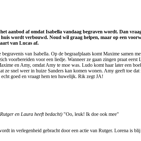
 het aanbod af omdat Isabella vandaag begraven wordt. Dan vraagt 
s huis wordt verbouwd. Noud wil graag helpen, maar op een voorw
aart van Lucas af.
 begravenis van Isabella. Op de begraafplaats komt Maxime samen met
 zich voorbereiden voor een liedje. Wanneer ze gaan zingen praat eerst 
Maxime en Amy, omdat Amy te moe was. Ludo komt haar later een boe
t ze snel weer in huize Sanders kan komen wonen. Amy geeft toe dat z
u echt goed en vraagt hem ten huwelijk. Rik zegt JA!
 Rutger en Laura heeft bedacht)
"Oo, leuk! Ik doe ook mee"
dt in verlegenheid gebracht door een actie van Rutger. Lorena is blij 