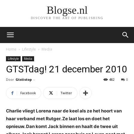
Blogse.nl
DISCOVER THE ART OF PUBLISHING
Home
Lifestyle
Media
Lifestyle
Media
GTSTdag! 21 december 2010
Door
Gtstistop
-
482
0
Facebook
Twitter
Charlie vliegt Lorena naar de keel als ze het hoort van
haar verband met Rutger. Ze laat los en doet het
opnieuw. Dan komt Jack binnen en haalt de twee uit