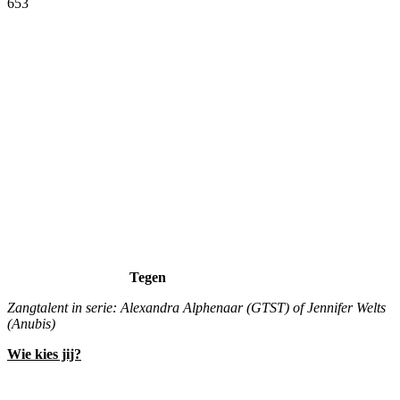
653
Facebook
Twitter
Pinterest
WhatsApp
Tegen
Zangtalent in serie: Alexandra Alphenaar (GTST) of Jennifer Welts
(Anubis)
Wie kies jij?