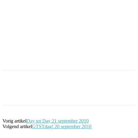
Facebook
Twitter
Pinterest
WhatsApp
Vorig artikel
Day tot Day 21 september 2010
Volgend artikel
GTSTdag! 20 september 2010