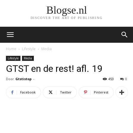
Blogse.nl
DISCOVER THE ART OF PUBLISHING
Home
Lifestyle
Media
Lifestyle
Media
GTST en de rest! afl. 19
Door
Gtstistop
-
453
0
Facebook
Twitter
Pinterest