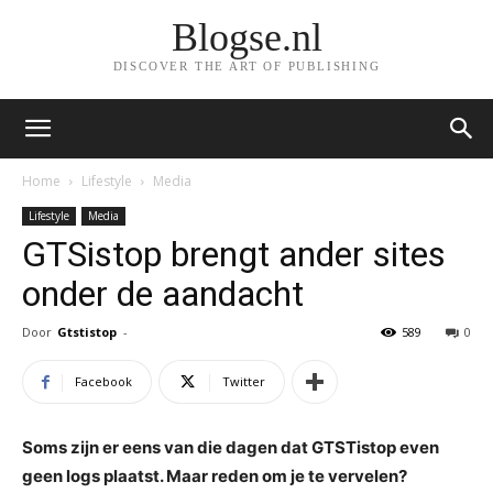
Blogse.nl
DISCOVER THE ART OF PUBLISHING
Home
Lifestyle
Media
Lifestyle
Media
GTSistop brengt ander sites
onder de aandacht
Door
Gtstistop
-
589
0
Facebook
Twitter
Soms zijn er eens van die dagen dat GTSTistop even
geen logs plaatst. Maar reden om je te vervelen?