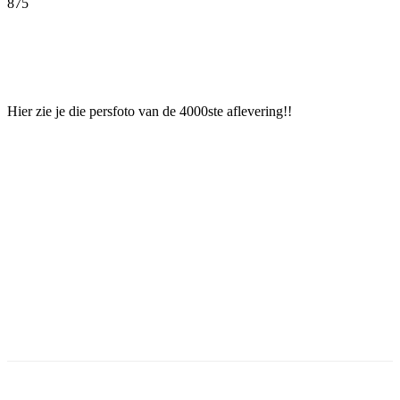
875
Facebook
Twitter
Pinterest
WhatsApp
Hier zie je die persfoto van de 4000ste aflevering!!