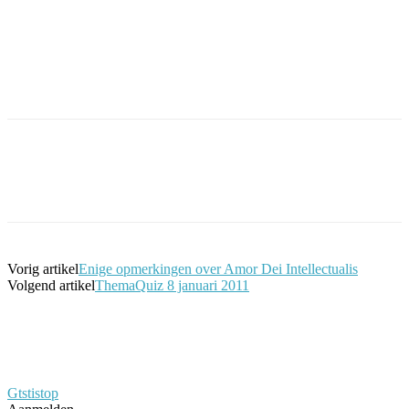
Facebook
Twitter
Pinterest
WhatsApp
Vorig artikel
Enige opmerkingen over Amor Dei Intellectualis
Volgend artikel
ThemaQuiz 8 januari 2011
Gtstistop