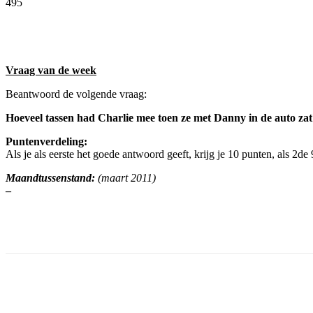
495
Facebook
Twitter
Pinterest
WhatsApp
Vraag van de week
Beantwoord de volgende vraag:
Hoeveel tassen had Charlie mee toen ze met Danny in de auto za
Puntenverdeling:
Als je als eerste het goede antwoord geeft, krijg je 10 punten, als 2de
Maandtussenstand:
(maart 2011)
–
Facebook
Twitter
Pinterest
WhatsApp