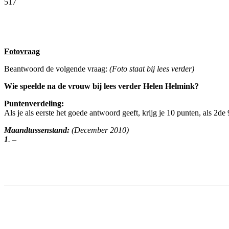
517
Facebook
Twitter
Pinterest
WhatsApp
Fotovraag
Beantwoord de volgende vraag:
(Foto staat bij lees verder)
Wie speelde na de vrouw bij lees verder Helen Helmink?
Puntenverdeling:
Als je als eerste het goede antwoord geeft, krijg je 10 punten, als 2de
Maandtussenstand:
(December 2010)
1
. –
Facebook
Twitter
Pinterest
WhatsApp