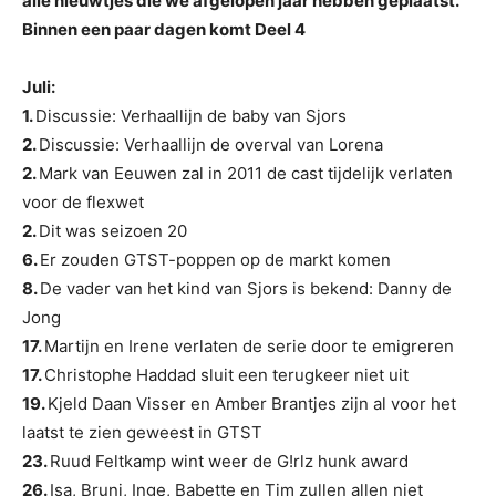
alle nieuwtjes die we afgelopen jaar hebben geplaatst.
Binnen een paar dagen komt Deel 4
Juli:
1.
Discussie: Verhaallijn de baby van Sjors
2.
Discussie: Verhaallijn de overval van Lorena
2.
Mark van Eeuwen zal in 2011 de cast tijdelijk verlaten
voor de flexwet
2.
Dit was seizoen 20
6.
Er zouden GTST-poppen op de markt komen
8.
De vader van het kind van Sjors is bekend: Danny de
Jong
17.
Martijn en Irene verlaten de serie door te emigreren
17.
Christophe Haddad sluit een terugkeer niet uit
19.
Kjeld Daan Visser en Amber Brantjes zijn al voor het
laatst te zien geweest in GTST
23.
Ruud Feltkamp wint weer de G!rlz hunk award
26.
Isa, Bruni, Inge, Babette en Tim zullen allen niet