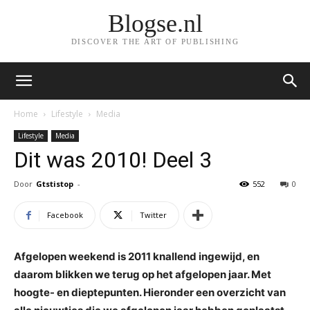
Blogse.nl
DISCOVER THE ART OF PUBLISHING
Home
Lifestyle
Media
Lifestyle
Media
Dit was 2010! Deel 3
Door
Gtstistop
-
552
0
Facebook
Twitter
Afgelopen weekend is 2011 knallend ingewijd, en
daarom blikken we terug op het afgelopen jaar. Met
hoogte- en dieptepunten. Hieronder een overzicht van