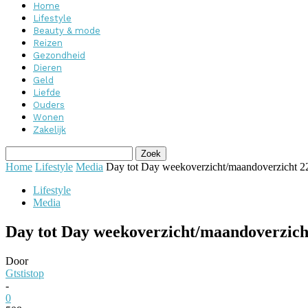
Home
Lifestyle
Beauty & mode
Reizen
Gezondheid
Dieren
Geld
Liefde
Ouders
Wonen
Zakelijk
Home
Lifestyle
Media
Day tot Day weekoverzicht/maandoverzicht 22
Lifestyle
Media
Day tot Day weekoverzicht/maandoverzich
Door
Gtstistop
-
0