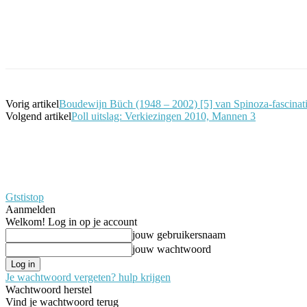
Facebook
Twitter
Pinterest
WhatsApp
Vorig artikel
Boudewijn Büch (1948 – 2002) [5] van Spinoza-fascinati
Volgend artikel
Poll uitslag: Verkiezingen 2010, Mannen 3
Gtstistop
Aanmelden
Welkom! Log in op je account
jouw gebruikersnaam
jouw wachtwoord
Je wachtwoord vergeten? hulp krijgen
Wachtwoord herstel
Vind je wachtwoord terug