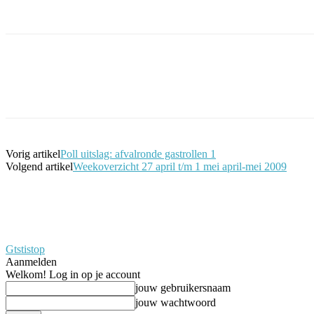
Facebook
Twitter
Pinterest
WhatsApp
Vorig artikel
Poll uitslag: afvalronde gastrollen 1
Volgend artikel
Weekoverzicht 27 april t/m 1 mei april-mei 2009
Gtstistop
Aanmelden
Welkom! Log in op je account
jouw gebruikersnaam
jouw wachtwoord