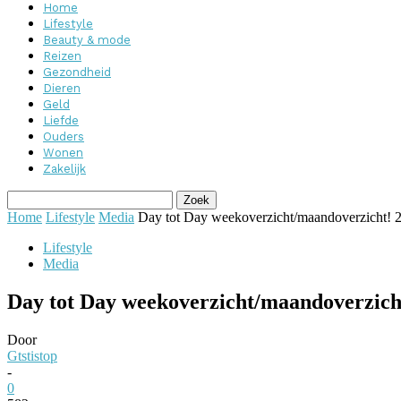
Home
Lifestyle
Beauty & mode
Reizen
Gezondheid
Dieren
Geld
Liefde
Ouders
Wonen
Zakelijk
Home
Lifestyle
Media
Day tot Day weekoverzicht/maandoverzicht! 2
Lifestyle
Media
Day tot Day weekoverzicht/maandoverzicht
Door
Gtstistop
-
0