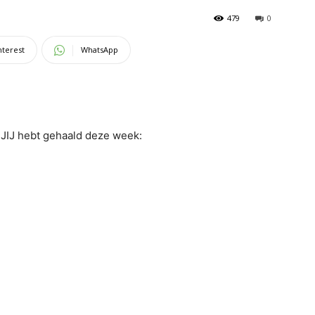
479
0
nterest
WhatsApp
n JIJ hebt gehaald deze week: