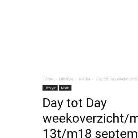
Home
Lifestyle
Media
Day tot Day weekoverz
Lifestyle
Media
Day tot Day
weekoverzicht/m
13t/m18 septem