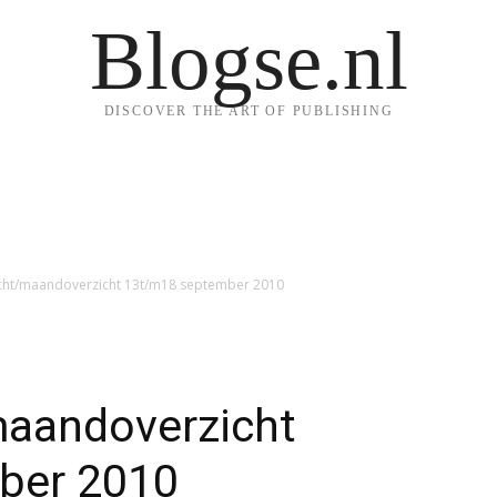
Blogse.nl
DISCOVER THE ART OF PUBLISHING
icht/maandoverzicht 13t/m18 september 2010
aandoverzicht
ber 2010