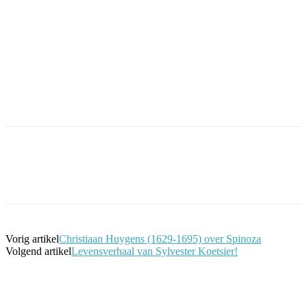
Facebook
Twitter
Pinterest
WhatsApp
Vorig artikel
Christiaan Huygens (1629-1695) over Spinoza
Volgend artikel
Levensverhaal van Sylvester Koetsier!