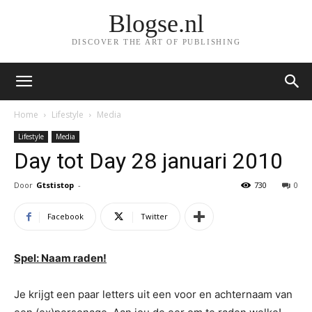
Blogse.nl
DISCOVER THE ART OF PUBLISHING
Home
Lifestyle
Media
Lifestyle
Media
Day tot Day 28 januari 2010
Door
Gtstistop
-
730
0
Facebook
Twitter
Spel: Naam raden!
Je krijgt een paar letters uit een voor en achternaam van