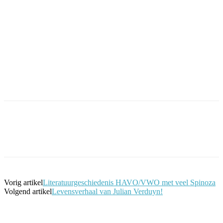
Facebook
Twitter
Pinterest
WhatsApp
Vorig artikel
Literatuurgeschiedenis HAVO/VWO met veel Spinoza
Volgend artikel
Levensverhaal van Julian Verduyn!