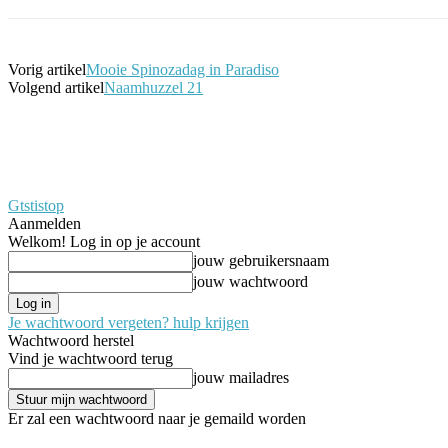
Vorig artikel
Mooie Spinozadag in Paradiso
Volgend artikel
Naamhuzzel 21
Gtstistop
Aanmelden
Welkom! Log in op je account
jouw gebruikersnaam
jouw wachtwoord
Je wachtwoord vergeten? hulp krijgen
Wachtwoord herstel
Vind je wachtwoord terug
jouw mailadres
Er zal een wachtwoord naar je gemaild worden