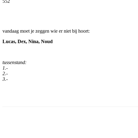
552
Facebook
Twitter
Pinterest
WhatsApp
vandaag moet je zeggen wie er niet bij hoort:
Lucas, Dex, Nina, Noud
tussenstand:
1.-
2.-
3.-
Facebook
Twitter
Pinterest
WhatsApp